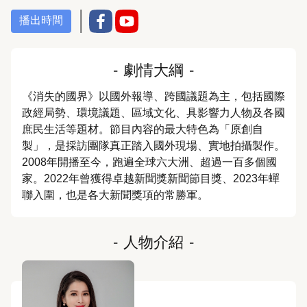
播出時間
-
劇情大綱
-
《消失的國界》以國外報導、跨國議題為主，包括國際
政經局勢、環境議題、區域文化、具影響力人物及各國
庶民生活等題材。節目內容的最大特色為「原創自
製」，是採訪團隊真正踏入國外現場、實地拍攝製作。
2008年開播至今，跑遍全球六大洲、超過一百多個國
家。2022年曾獲得卓越新聞獎新聞節目獎、2023年蟬
聯入圍，也是各大新聞獎項的常勝軍。
-
人物介紹
-