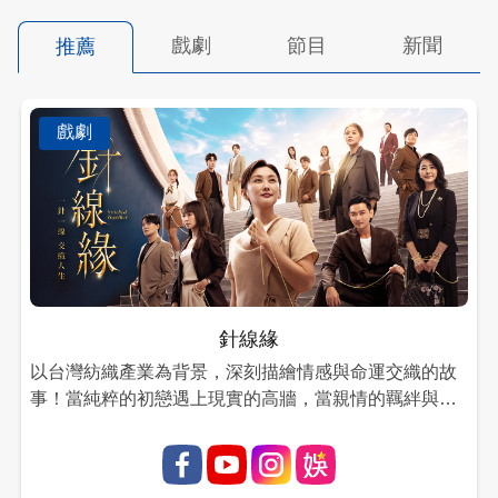
戲劇
節目
新聞
推薦
戲劇
針線緣
以台灣紡織產業為背景，深刻描繪情感與命運交織的故
事！當純粹的初戀遇上現實的高牆，當親情的羈絆與愛
情的渴望相互拉扯..