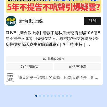
新台派上線
訂閱
#LIVE【新台派上線】善款不是私房錢!慈濟被騙10.6億 5
年不提告不吭聲 引爆疑雲? 阿北有神蹟?柯文哲現身派出
所拄拐杖 隔天慶生會蹦蹦跳跳?｜李正皓 主持｜
20260807
觀看
82063
次
153
則留言
1966
個讚
不用再捐慈濟了，這麼有錢，10億算什麼
我肯定第一線志工的奉獻，因為我媽也是，但慈濟真的不要再捐了，我媽當志工一輩子，每月捐錢奉獻，現在生病了，慈濟也是幾乎不聞不問，錢這樣拿來亂花，真的很心寒！
叫藍白道歉不可能 虐兒案/非洲豬瘟/花蓮馬太鞍 哪一個道歉了
被騙了不敢講，因為怕不捐給他們
不像被害人的反應，可能有內鬼？要不然就是太有錢了