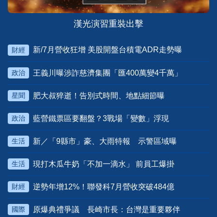
漢光演習重裝出擊
新/7月營收狂增 美股開盤台積電ADR走勢曝
財經
王義川曝涉詐慈濟集團「匯400萬變4千萬」
政治
肥大叔猝逝！告別式時間、地點細節曝
星聞
藍營鐵票區要翻盤？3戰場「變數」浮現
政治
新／「9縣市」豪、大雨特報 示警區域曝
生活
現打木瓜牛奶「不加一滴水」 前員工爆掛
生活
逆勢年增12%！聯發科7月營收突破484億
財經
原爆典禮爭議 長崎市長：台灣是重要夥伴
國際