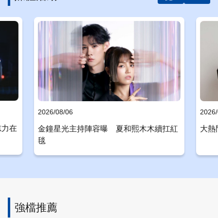
2026/08/06
2026/
志力在
金鐘星光主持陣容曝 夏和熙木木續扛紅
大熱
毯
強檔推薦