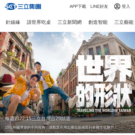
APP下載
LINE好友
登入
針線緣
請世界吃桌
三立新聞網
創造智能
三立藝能
每週一~週五20:00 三立台灣台29頻道
多彩城市，嚐盡百味。