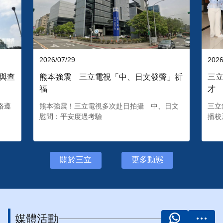
2026/07/29
2026
與查
熊本強震 三立電視「中、日文發聲」祈
三立
福
才
恪遵
熊本強震！三立電視多次赴日拍攝 中、日文
三立
慰問：平安度過考驗
播校
關於三立
更多動態
媒體活動