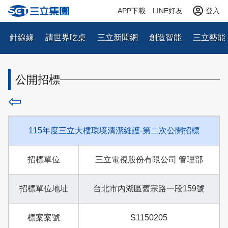
APP下載
LINE好友
登入
針線緣
請世界吃桌
三立新聞網
創造智能
三立藝能
公開招標
⇦
115年度三立大樓環境清潔維護-第二次公開招標
招標單位
三立電視股份有限公司 管理部
招標單位地址
台北市內湖區舊宗路一段159號
標案案號
S1150205