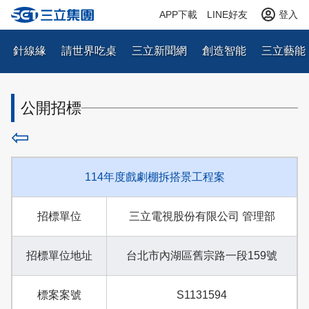
APP下載
LINE好友
登入
針線緣
請世界吃桌
三立新聞網
創造智能
三立藝能
公開招標
⇦
114年度戲劇棚拆搭景工程案
招標單位
三立電視股份有限公司 管理部
招標單位地址
台北市內湖區舊宗路一段159號
標案案號
S1131594