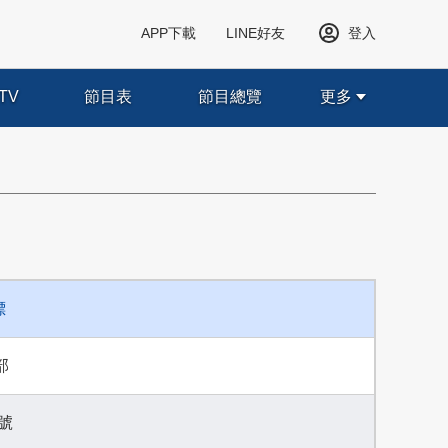
APP下載
LINE好友
登入
TV
節目表
節目總覽
更多
標
部
號