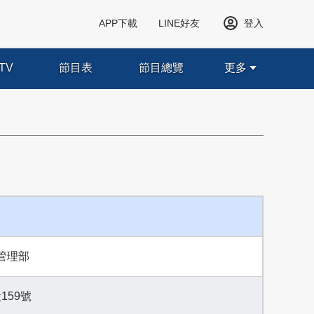
APP下載
LINE好友
登入
TV
節目表
節目總覽
更多
管理部
159號