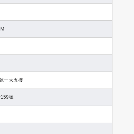
PM
9號一大五樓
159號