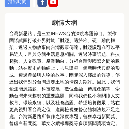
播出時間
-
劇情大綱
-
台灣新思路，是三立INEWS台的深度專題節目。製作
團隊試圖打破外界對於「財經」過於冷、硬、難的框
架，透過人物故事向台灣觀眾傳達，財經議題亦可以平
易近人，且與你我生活息息相關。透過時事話題、科技
趨勢、人文觀察、產業動向，分析台灣與國際之間的脈
動，站在歷史的軸線上，去見證每一個新時代典範的形
成。透過產業與人物的故事，團隊深入淺出的報導，傳
達出我們對於台灣這塊土地的情感與期許。因此，我們
聚焦能源議題、科技發展、數位金融、傳統產業等，牽
動台灣未來趨勢的重要議題。同時我們也不忘關懷人文
教育、環境永續，以及社會議題。希望培養觀眾，站在
更高視野看台灣定位，進而檢視並督促體制法規不足之
處。台灣新思路所製作之深度專題，曾獲卓越新聞獎、
曾虛白新聞獎、華文永續報導獎等多項新聞獎項肯定。