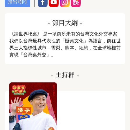
播出時間
-
節目大綱
-
《請世界吃桌》 是一項前所未有的台灣文化外交專案
我們以台灣最具代表性的「辦桌文化」為語言，前往世
界三大指標性城市—雪梨、熊本、紐約，在全球地標前
實現「台灣桌外交」。
-
主持群
-