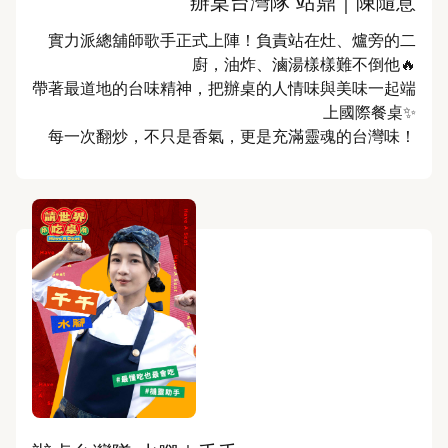
辦桌台灣隊 站鼎｜陳隨意
實力派總舖師歌手正式上陣！負責站在灶、爐旁的二
廚，油炸、滷湯樣樣難不倒他🔥

帶著最道地的台味精神，把辦桌的人情味與美味一起端
上國際餐桌✨

每一次翻炒，不只是香氣，更是充滿靈魂的台灣味！