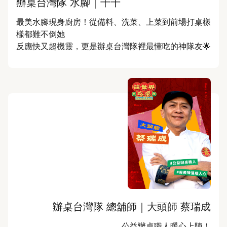
辦桌台灣隊 水腳｜千千
最美水腳現身廚房！從備料、洗菜、上菜到前場打桌樣
樣都難不倒她

反應快又超機靈，更是辦桌台灣隊裡最懂吃的神隊友🌟
辦桌台灣隊 總舖師｜大頭師 蔡瑞成
公益辦桌職人暖心上陣！
