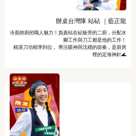
辦桌台灣隊 站砧 ｜藍正龍
冷面帥廚的職人魅力！負責站在砧板旁的二廚，分配水
腳工作與刀工都是他的工作！

精湛刀功精準到位， 專注眼神與沈穩的節奏，是廚房
裡的定海神針🌊