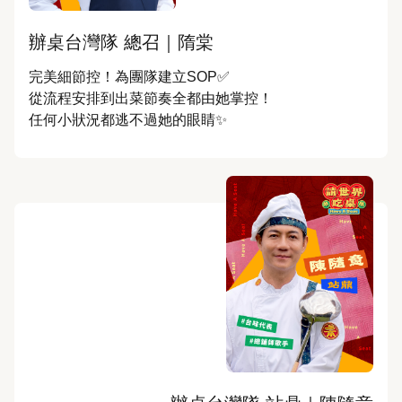
辦桌台灣隊 總召｜隋棠
完美細節控！為團隊建立SOP✅

從流程安排到出菜節奏全都由她掌控！

任何小狀況都逃不過她的眼睛✨